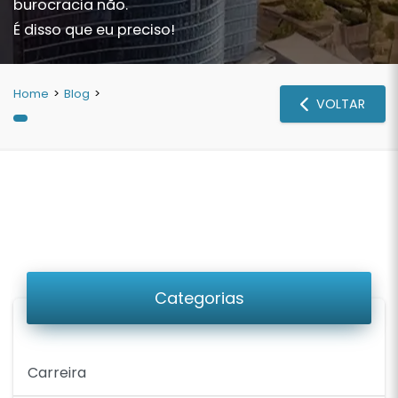
burocracia não.
É disso que eu preciso!
Home
>
Blog
>
VOLTAR
Categorias
Carreira