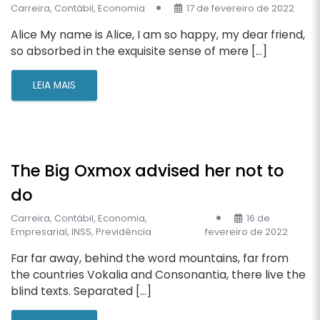
Carreira
,
Contábil
,
Economia
17 de fevereiro de 2022
Alice My name is Alice, I am so happy, my dear friend,
so absorbed in the exquisite sense of mere […]
LEIA MAIS
The Big Oxmox advised her not to
do
Carreira
,
Contábil
,
Economia
,
16 de
Empresarial
,
INSS
,
Previdência
fevereiro de 2022
Far far away, behind the word mountains, far from
the countries Vokalia and Consonantia, there live the
blind texts. Separated […]