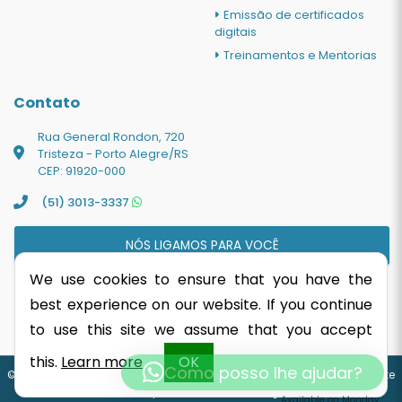
Emissão de certificados
digitais
Treinamentos e Mentorias
Contato
Rua General Rondon, 720
Tristeza - Porto Alegre/RS
CEP: 91920-000
(51) 3013-3337
NÓS LIGAMOS PARA VOCÊ
We use cookies to ensure that you have the
best experience on our website. If you continue
to use this site we assume that you accept
this.
Learn more
OK
Como posso lhe ajudar?
©2026. Todos os direitos reservados
|
DETALHES CONTABILIDADE
|
Site
Contábil feito por
ICNEx Comunicação Web
Available on Monday