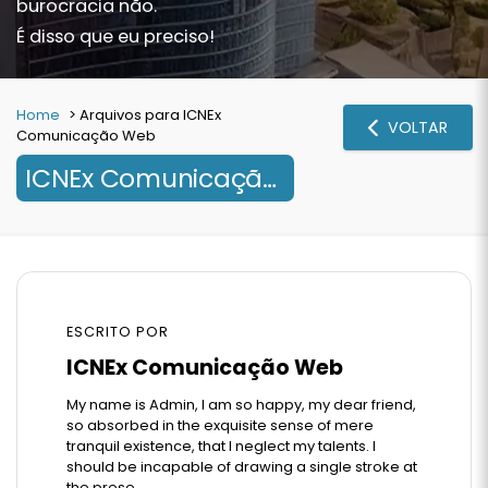
burocracia não.
É disso que eu preciso!
Home
>
Arquivos para ICNEx
VOLTAR
Comunicação Web
ICNEx Comunicação Web
ESCRITO POR
ICNEx Comunicação Web
My name is Admin, I am so happy, my dear friend,
so absorbed in the exquisite sense of mere
tranquil existence, that I neglect my talents. I
should be incapable of drawing a single stroke at
the prese