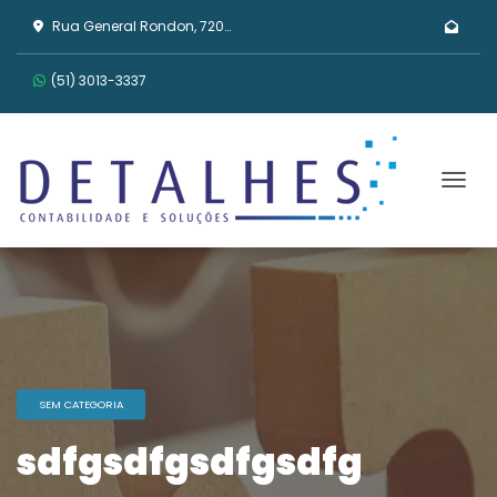
Rua General Rondon, 720 - Tristeza, Porto Alegre/RS
(51) 3013-3337
Men
SEM CATEGORIA
sdfgsdfgsdfgsdfg