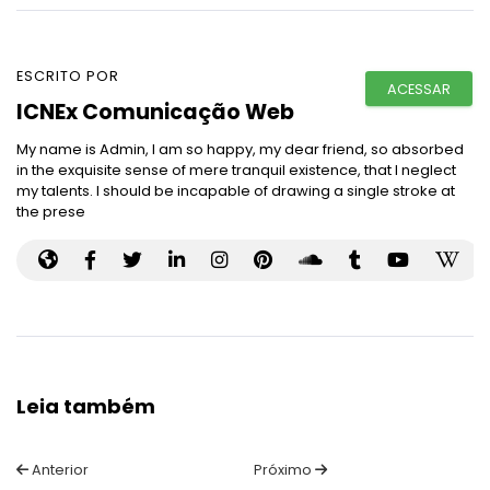
ESCRITO POR
ACESSAR
ICNEx Comunicação Web
My name is Admin, I am so happy, my dear friend, so absorbed
in the exquisite sense of mere tranquil existence, that I neglect
my talents. I should be incapable of drawing a single stroke at
the prese
Leia também
Navegação
Anterior
Próximo